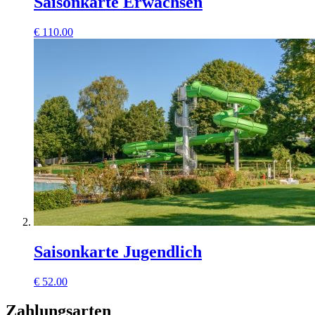
Saisonkarte Erwachsen
€
110.00
Saisonkarte Jugendlich
€
52.00
Zahlungsarten