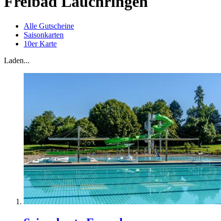
Freibad Lauchringen
Alle Gutscheine
Saisonkarten
10er Karte
Laden...